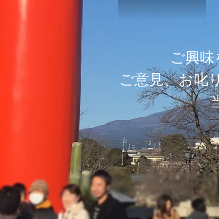
ご
興
味
ご
意
見
、
お
叱