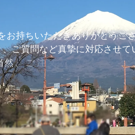
を
お
持
ち
い
た
だ
き
あ
り
が
と
う
ご
り
、
ご
質
問
な
ど
真
摯
に
対
応
さ
せ
て
当
然
、
ご
注
文
も
お
待
ち
し
て
い
ま
す