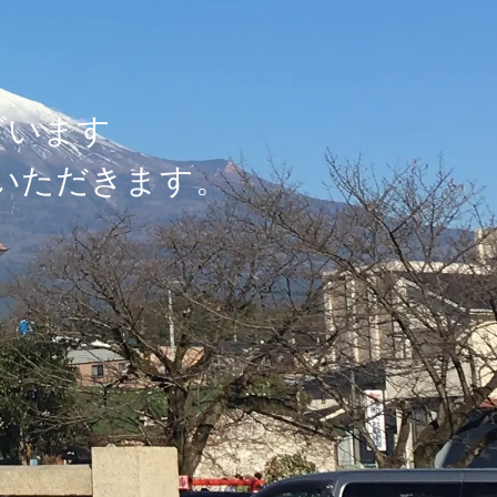
ざ
い
ま
す
い
た
だ
き
ま
す
。
。